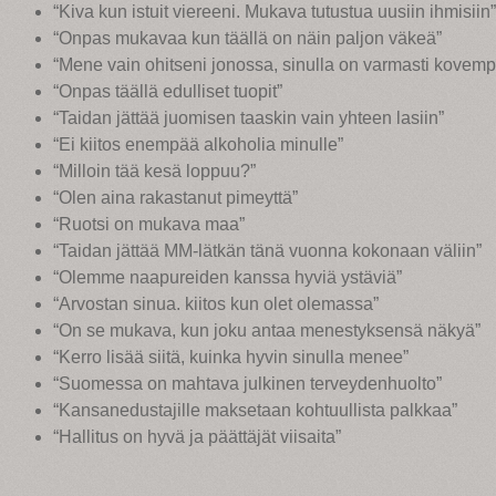
“Kiva kun istuit viereeni. Mukava tutustua uusiin ihmisiin”
“Onpas mukavaa kun täällä on näin paljon väkeä”
“Mene vain ohitseni jonossa, sinulla on varmasti kovempi
“Onpas täällä edulliset tuopit”
“Taidan jättää juomisen taaskin vain yhteen lasiin”
“Ei kiitos enempää alkoholia minulle”
“Milloin tää kesä loppuu?”
“Olen aina rakastanut pimeyttä”
“Ruotsi on mukava maa”
“Taidan jättää MM-lätkän tänä vuonna kokonaan väliin”
“Olemme naapureiden kanssa hyviä ystäviä”
“Arvostan sinua. kiitos kun olet olemassa”
“On se mukava, kun joku antaa menestyksensä näkyä”
“Kerro lisää siitä, kuinka hyvin sinulla menee”
“Suomessa on mahtava julkinen terveydenhuolto”
“Kansanedustajille maksetaan kohtuullista palkkaa”
“Hallitus on hyvä ja päättäjät viisaita”