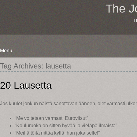
The J
T
Menu
Skip
Tag Archives:
lausetta
to
content
20 Lausetta
Jos kuulet jonkun näistä sanottavan ääneen, olet varmasti ulkom
“Me voitetaan varmasti Euroviisut”
“Kouluruoka on sitten hyvää ja vieläpä ilmaista”
“Meillä töitä riittää kyllä ihan jokaiselle!”