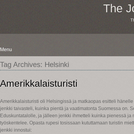
The J
T
Menu
Skip
Tag Archives:
Helsinki
to
content
Amerikkalaisturisti
Amerikkalaisturisti oli Helsingissä ja matkaopas esitteli hänel
jenkki taivasteli, kuinka pientä ja vaatimatonta Suomessa on. S
Eduskuntatalolle, ja jälleen jenkki ihmetteli kuinka pienessä j
työskentelee. Opasta rupesi tosissaan kututtamaan turistin mietteet
jenkki innostui: